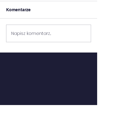
Komentarze
8 MIEJSCE!
CZAS POŻEGNAŃ
Napisz komentarz...