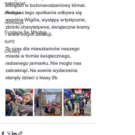
wolontariat
elblążan w bożonarodzeniowy klimat. 
Podczas tego spotkania odbywa się 
ekologia
wspólna Wigilia, występy artystyczne, 
rekrutacja
zbiórki charytatywne, świąteczne kramy 
Fundacja Św. Mikołaja
i wiele innych atrakcji. 
SzPZ
To czas dla mieszkańców naszego 
Chrobry
miasta w formie świątecznego, 
radosnego jarmarku. Nie mogło nas 
zabraknąć. Na scenie wydarzenia 
stanęły dzieci z klasy 2b.