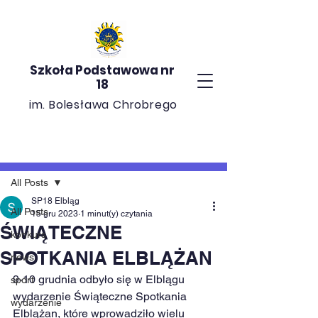
Szkoła Podstawowa nr
18
im. Bolesława Chrobrego
Post
All Posts
SP18 Elbląg
All Posts
15 gru 2023
1 minut(y) czytania
ŚWIĄTECZNE
konkurs
SPOTKANIA ELBLĄŻAN
news
9-10 grudnia odbyło się w Elblągu 
sport
wydarzenie Świąteczne Spotkania 
wydarzenie
Elblążan, które wprowadziło wielu 