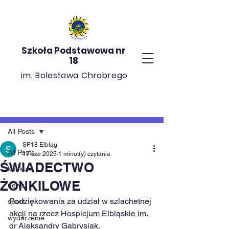
Szkoła Podstawowa nr
18
im. Bolesława Chrobrego
Post
All Posts
SP18 Elbląg
All Posts
17 cze 2025
1 minut(y) czytania
ŚWIADECTWO
konkurs
ŻONKILOWE
news
Podziękowania za udział w szlachetnej 
sport
akcji na rzecz 
Hospicjum Elbląskie im. 
wydarzenie
dr Aleksandry Gabrysiak
.