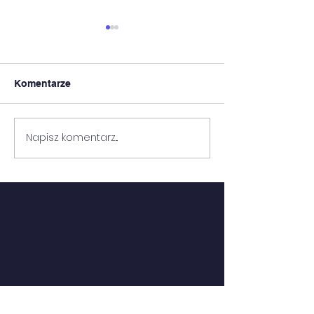
Komentarze
8 MIEJSCE!
Napisz komentarz...
MŁODZIEŻ GO
DO...