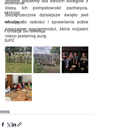
drobne prezenty dla swoich kolegów z 
wolontariat
klasy. Ich pomysłowość zachwyca. 
ekologia
Bezsprzecznie dzisiejsze święto jest 
okazją do radości i sprawiania sobie 
rekrutacja
nawzajem przyjemności, która rozjaśni 
Fundacja Św. Mikołaja
nieco jesienną aurę.
SzPZ
Chrobry
news