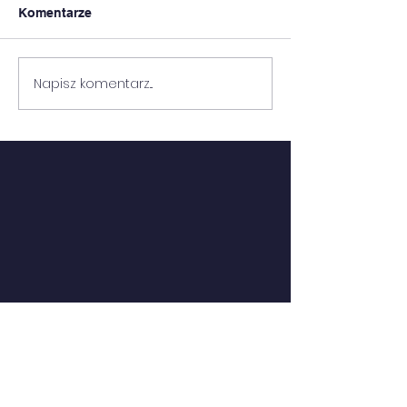
Komentarze
8 MIEJSCE!
Napisz komentarz...
MŁODZIEŻ GO
DO...