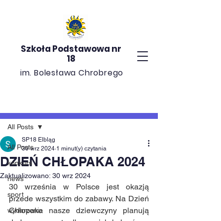
Szkoła Podstawowa nr
18
im. Bolesława Chrobrego
Post
All Posts
SP18 Elbląg
All Posts
30 wrz 2024
1 minut(y) czytania
DZIEŃ CHŁOPAKA 2024
konkurs
Zaktualizowano:
30 wrz 2024
news
30 września w Polsce jest okazją 
sport
przede wszystkim do zabawy. Na Dzień 
Chłopaka nasze dziewczyny planują 
wydarzenie