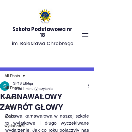
Szkoła Podstawowa nr
18
im. Bolesława Chrobrego
Post
All Posts
SP18 Elbląg
All Posts
10 lut
1 minut(y) czytania
KARNAWAŁOWY
konkurs
ZAWRÓT GŁOWY
news
Zabawa karnawałowa w naszej szkole 
sport
to wyjątkowe i długo wyczekiwane 
wydarzenie
wydarzenie. Jak co roku połączyły nas 