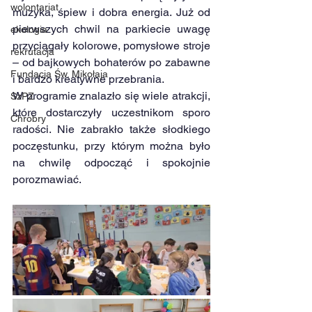
wolontariat
muzyka, śpiew i dobra energia. Już od 
pierwszych chwil na parkiecie uwagę 
ekologia
przyciągały kolorowe, pomysłowe stroje 
rekrutacja
– od bajkowych bohaterów po zabawne 
Fundacja Św. Mikołaja
i bardzo kreatywne przebrania.
W programie znalazło się wiele atrakcji, 
SzPZ
które dostarczyły uczestnikom sporo 
Chrobry
radości. Nie zabrakło także słodkiego 
poczęstunku, przy którym można było 
na chwilę odpocząć i spokojnie 
porozmawiać.