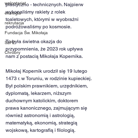
wolontariat
plastyczno - technicznych. Najpierw 
wykonaliśmy rakiety z rolek 
ekologia
toaletowych, którymi w wyobraźni 
rekrutacja
podróżowaliśmy po kosmosie. 
Fundacja Św. Mikołaja
To była świetna okazja do 
SzPZ
przypomnienia, że 2023 rok upływa 
Chrobry
nam z postacią Mikołaja Kopernika.
Mikołaj Kopernik urodził się 19 lutego 
1473 r. w Toruniu, w rodzinie kupieckiej. 
Był polskim prawnikiem, urzędnikiem, 
dyplomatą, lekarzem, niższym 
duchownym katolickim, doktorem 
prawa kanonicznego, zajmującym się 
również astronomią i astrologią, 
matematyką, ekonomią, strategią 
wojskową, kartografią i filologią. 