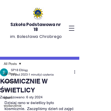
Szkoła Podstawowa nr
18
im. Bolesława Chrobrego
Post
All Posts
SP18 Elbląg
All Posts
23 paź 2023
1 minut(y) czytania
KOSMICZNIE W
konkurs
ŚWIETLICY
news
Zaktualizowano:
6 sty 2024
sport
Dzisiaj rano w świetlicy było 
wydarzenie
kosmicznie.  Zaczęliśmy dzień od zajęć 