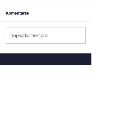
Komentarze
FESTYN GOZ
FESTYN RODZINNY
Napisz komentarz...