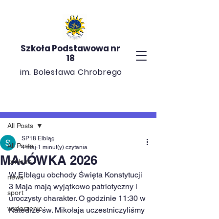
Szkoła Podstawowa nr
18
im. Bolesława Chrobrego
Post
All Posts
SP18 Elbląg
All Posts
4 maj
1 minut(y) czytania
MAJÓWKA 2026
konkurs
W Elblągu obchody Święta Konstytucji 
news
3 Maja mają wyjątkowo patriotyczny i 
sport
uroczysty charakter. O godzinie 11:30 w 
wydarzenie
Katedrze św. Mikołaja uczestniczyliśmy 