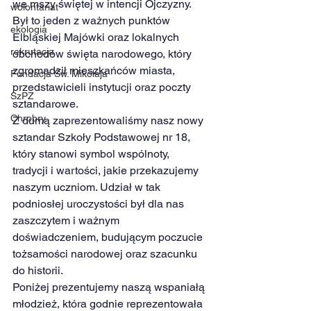
we mszy świętej w intencji Ojczyzny. 
wolontariat
Był to jeden z ważnych punktów 
ekologia
Elbląskiej Majówki oraz lokalnych 
rekrutacja
obchodów święta narodowego, który 
zgromadził mieszkańców miasta, 
Fundacja Św. Mikołaja
przedstawicieli instytucji oraz poczty 
SzPZ
sztandarowe.
Chrobry
Z dumą zaprezentowaliśmy nasz nowy 
sztandar Szkoły Podstawowej nr 18, 
który stanowi symbol wspólnoty, 
tradycji i wartości, jakie przekazujemy 
naszym uczniom. Udział w tak 
podniosłej uroczystości był dla nas 
zaszczytem i ważnym 
doświadczeniem, budującym poczucie 
tożsamości narodowej oraz szacunku 
do historii.
Poniżej prezentujemy naszą wspaniałą 
młodzież, która godnie reprezentowała 