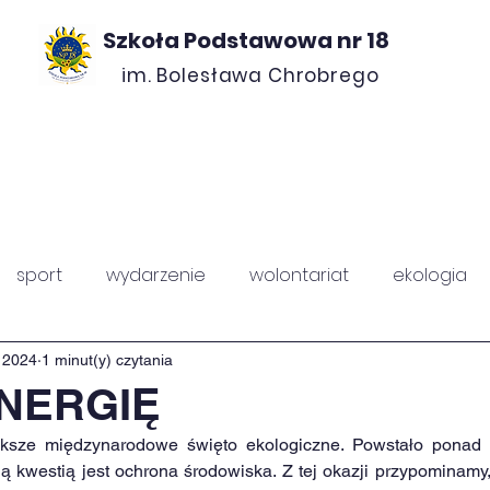
Szkoła Podstawowa nr 18
im. Bolesława Chrobrego
ROJEKTY
O NAS
KONTAKT
RADA ROD
sport
wydarzenie
wolontariat
ekologia
PZ
Chrobry
 2024
1 minut(y) czytania
NERGIĘ
ększe międzynarodowe święto ekologiczne. Powstało ponad 5
 kwestią jest ochrona środowiska. Z tej okazji przypominamy,