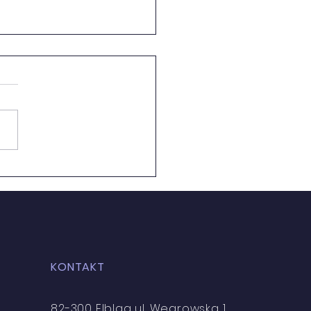
zkoła!
KONTAKT
82-300 Elbląg ul. Węgrowska 1