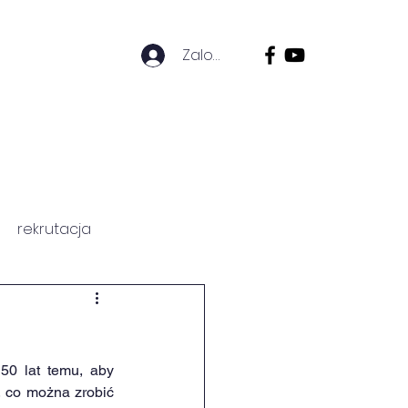
Zaloguj się
ZICÓW
HISTORIA SZKOŁY
rekrutacja
0 lat temu, aby 
 co można zrobić 