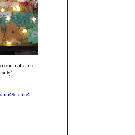
 choć małe, ale 
nutę". 
/mp4/file.mp4