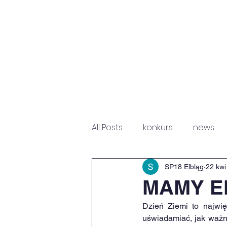
HOME
NEWS
P
All Posts
konkurs
news
Fundacja Św. Mikołaja
Sz
SP18 Elbląg
22 kwi
MAMY E
Dzień Ziemi to najwi
uświadamiać, jak ważną