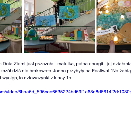
ia Ziemi jest pszczoła - malutka, pełna energii i jej działania
szczół dziś nie brakowało. Jedne przybyły na Festiwal "Na żabią 
 występ, to dziewczynki z klasy 1a.
ic.com/video/6baa6d_595cee6535224bd59f1a68d8d6614f2d/1080p