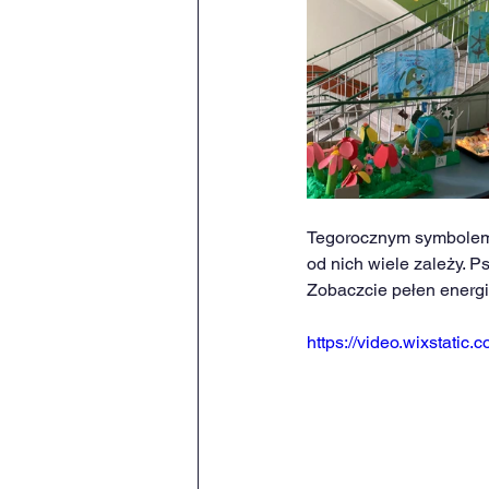
Tegorocznym symbolem Dn
od nich wiele zależy. P
Zobaczcie pełen energii
https://video.wixstat