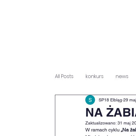
HOME
NEWS
P
All Posts
konkurs
news
Fundacja Św. Mikołaja
Sz
SP18 Elbląg
29 ma
NA ŻAB
Zaktualizowano:
31 maj 2
W ramach cyklu 
„Na ża