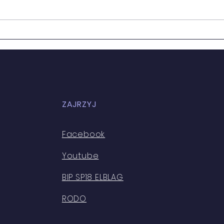
MŁO
ZAJRZYJ
Facebook
Youtube
BIP SP18 ELBLAG
RODO