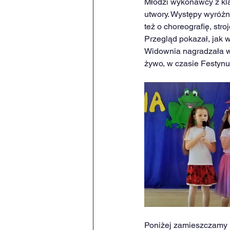
Młodzi wykonawcy z kl
utwory. Występy wyróżni
też o choreografię, stro
Przegląd pokazał, jak 
Widownia nagradzała 
żywo, w czasie Festynu
Poniżej zamieszczamy l