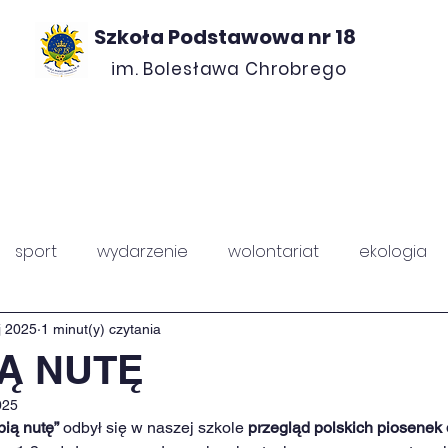
Szkoła Podstawowa nr 18
im. Bolesława Chrobrego
ROJEKTY
O NAS
KONTAKT
RADA ROD
sport
wydarzenie
wolontariat
ekologia
PZ
Chrobry
j 2025
1 minut(y) czytania
IĄ NUTĘ
025
bią nutę”
 odbył się w naszej szkole 
przegląd polskich piosenek 