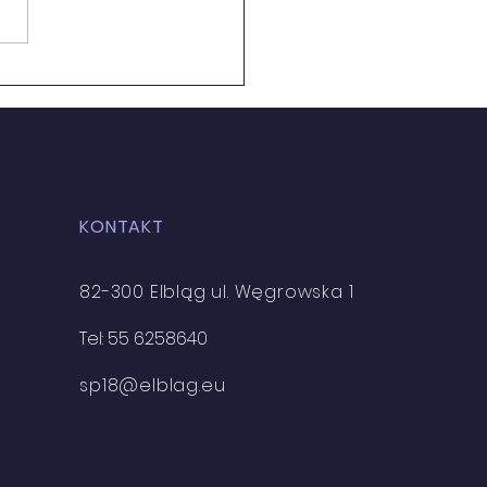
DZIEŻ GOTOWA DO...
KONTAKT
82-300 Elbląg ul. Węgrowska 1
Tel: 55 6258640
sp18@elblag.eu