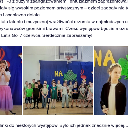
as 1-3 z dużym zaangażowaniem i entuzjazmem zaprezentowali 
ały się wysokim poziomem artystycznym – dzieci zadbały nie ty
je i sceniczne detale.
wiele talentu i muzycznej wrażliwości drzemie w najmłodszych u
wykonawców gromkimi brawami. Część występów będzie można
 Let's Go, 7 czerwca. Serdecznie zapraszamy!
inki do niektórych występów. Było ich jednak znacznie więcej. 