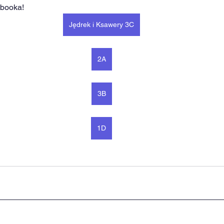
booka! 
Jędrek i Ksawery 3C
2A
3B
1D