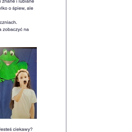
znane i lubiane 
lko o śpiew, ale 
czniach. 
 zobaczyć na 
Jesteś ciekawy? 