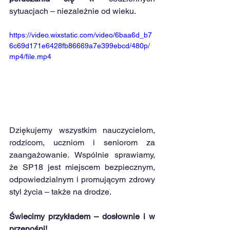
sytuacjach – niezależnie od wieku.
https://video.wixstatic.com/video/6baa6d_b7
6c69d171e6428fb86669a7e399ebcd/480p/
mp4/file.mp4
Dziękujemy wszystkim nauczycielom, 
rodzicom, uczniom i seniorom za 
zaangażowanie. Wspólnie sprawiamy, 
że SP18 jest miejscem bezpiecznym, 
odpowiedzialnym i promującym zdrowy 
styl życia – także na drodze.
Świecimy przykładem – dosłownie i w 
przenośni!