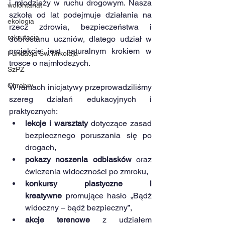
i młodzieży w ruchu drogowym. Nasza 
wolontariat
szkoła od lat podejmuje działania na 
ekologia
rzecz zdrowia, bezpieczeństwa i 
rekrutacja
dobrostanu uczniów, dlatego udział w 
projekcie jest naturalnym krokiem w 
Fundacja Św. Mikołaja
trosce o najmłodszych.
SzPZ
Chrobry
W ramach inicjatywy przeprowadziliśmy 
szereg działań edukacyjnych i 
praktycznych:
lekcje i warsztaty
 dotyczące zasad 
bezpiecznego poruszania się po 
drogach,
pokazy noszenia odblasków
 oraz 
ćwiczenia widoczności po zmroku,
konkursy plastyczne i 
kreatywne
 promujące hasło „Bądź 
widoczny – bądź bezpieczny”,
akcje terenowe
 z udziałem 