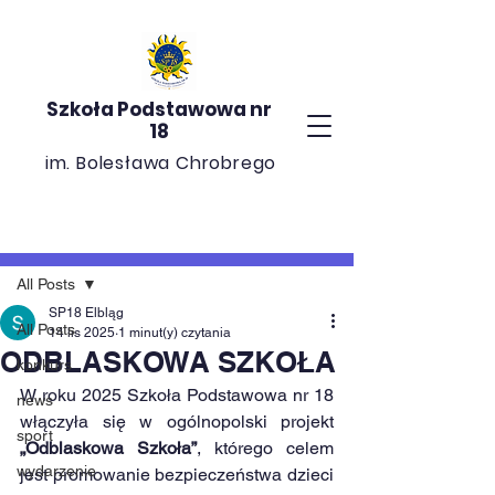
Szkoła Podstawowa nr
18
im. Bolesława Chrobrego
Post
All Posts
SP18 Elbląg
All Posts
14 lis 2025
1 minut(y) czytania
ODBLASKOWA SZKOŁA
konkurs
W roku 2025 Szkoła Podstawowa nr 18 
news
włączyła się w ogólnopolski projekt 
sport
„Odblaskowa Szkoła”
, którego celem 
wydarzenie
jest promowanie bezpieczeństwa dzieci 