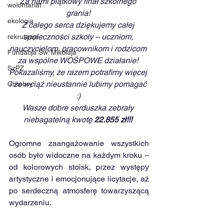
Za nami piątkowy finał szkolnego 
wolontariat
grania! 
ekologia
Z całego serca dziękujemy całej 
społeczności szkoły – uczniom, 
rekrutacja
nauczycielom, pracownikom i rodzicom 
Fundacja Św. Mikołaja
za wspólne WOŚPOWE działanie! 
SzPZ
Pokazaliśmy, że razem potrafimy więcej 
i że wciąż nieustannie lubimy pomagać 
Chrobry
:) 
Wasze dobre serduszka zebrały 
niebagatelną kwotę 
22.855 zł!!! 
Ogromne zaangażowanie wszystkich 
osób było widoczne na każdym kroku – 
od kolorowych stoisk, przez występy 
artystyczne i emocjonujące licytacje, aż 
po serdeczną atmosferę towarzyszącą 
wydarzeniu.