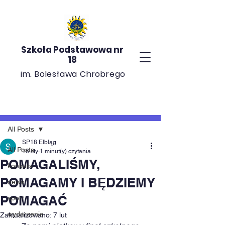
Szkoła Podstawowa nr
18
im. Bolesława Chrobrego
Post
All Posts
SP18 Elbląg
All Posts
16 sty
1 minut(y) czytania
POMAGALIŚMY,
konkurs
POMAGAMY I BĘDZIEMY
news
POMAGAĆ
sport
wydarzenie
Zaktualizowano:
7 lut