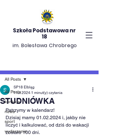
Szkoła Podstawowa nr
18
im. Bolesława Chrobrego
Post
All Posts
SP18 Elbląg
All Posts
1 lut 2024
1 minut(y) czytania
STUDNIÓWKA
konkurs
Patrzymy w kalendarz! 
news
Dzisiaj mamy 01.02.2024 i, jakby nie 
sport
liczyć i kalkulować, od dziś do wakacji 
wydarzenie
zostało 100 dni.