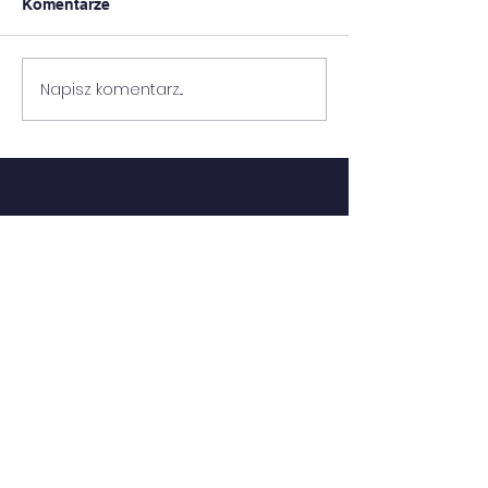
Komentarze
FESTYN GOZ
FESTYN RODZINNY
Napisz komentarz...