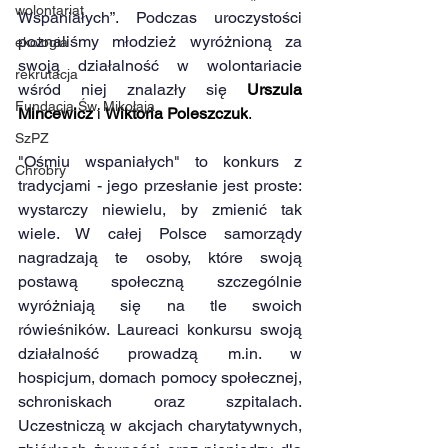
wolontariat
Wspaniałych”. Podczas uroczystości 
poznaliśmy młodzież wyróżnioną za 
ekologia
swoją działalność w wolontariacie 
rekrutacja
wśród niej znalazły się 
Urszula 
Fundacja Św. Mikołaja
Mincewicz
 i 
Wiktoria Poleszczuk
. 
SzPZ
"Ośmiu wspaniałych" to konkurs z 
Chrobry
tradycjami - jego przesłanie jest proste: 
wystarczy niewielu, by zmienić tak 
wiele. W całej Polsce samorządy 
nagradzają te osoby, które swoją 
postawą społeczną szczególnie 
wyróżniają się na tle swoich 
rówieśników. Laureaci konkursu swoją 
działalność prowadzą m.in. w 
hospicjum, domach pomocy społecznej, 
schroniskach oraz szpitalach. 
Uczestniczą w akcjach charytatywnych, 