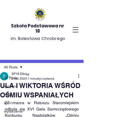
Szkoła Podstawowa nr
18
im. Bolesława Chrobrego
Post
All Posts
SP18 Elbląg
All Posts
2 kwi 2024
1 minut(y) czytania
ULA I WIKTORIA WŚRÓD
konkurs
OŚMIU WSPANIAŁYCH
news
27 marca w Ratuszu Staromiejskim 
sport
odbyła się XVI Gala Samorządowego 
wydarzenie
Konkursu Nastolatków „Ośmiu 