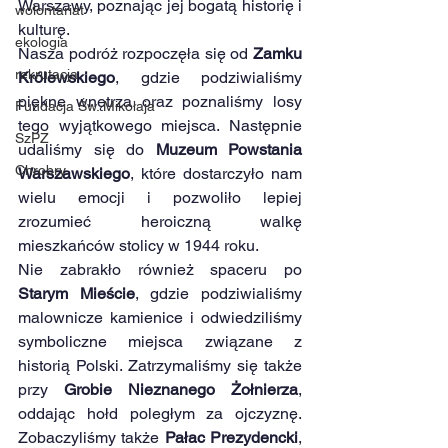
Warszawy, poznając jej bogatą historię i 
wolontariat
kulturę.
ekologia
Nasza podróż rozpoczęła się od 
Zamku 
rekrutacja
Królewskiego
, gdzie podziwialiśmy 
piękne wnętrza oraz poznaliśmy losy 
Fundacja Św. Mikołaja
tego wyjątkowego miejsca. Następnie 
SzPZ
udaliśmy się do 
Muzeum Powstania 
Chrobry
Warszawskiego
, które dostarczyło nam 
wielu emocji i pozwoliło lepiej 
zrozumieć heroiczną walkę 
mieszkańców stolicy w 1944 roku.
Nie zabrakło również spaceru po 
Starym Mieście
, gdzie podziwialiśmy 
malownicze kamienice i odwiedziliśmy 
symboliczne miejsca związane z 
historią Polski. Zatrzymaliśmy się także 
przy 
Grobie Nieznanego Żołnierza
, 
oddając hołd poległym za ojczyznę. 
Zobaczyliśmy także 
Pałac Prezydencki
, 