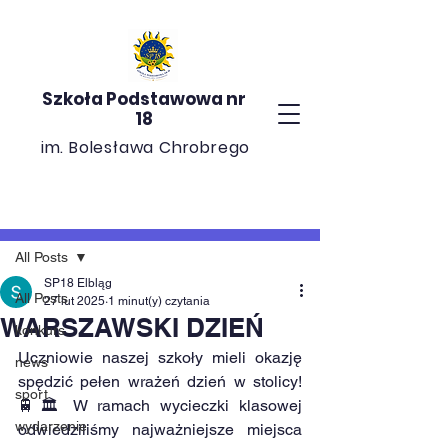
Szkoła Podstawowa nr
18
im. Bolesława Chrobrego
Post
All Posts
SP18 Elbląg
All Posts
27 lut 2025
1 minut(y) czytania
WARSZAWSKI DZIEŃ
konkurs
Uczniowie naszej szkoły mieli okazję 
news
spędzić pełen wrażeń dzień w stolicy! 
sport
🚆🏛️ W ramach wycieczki klasowej 
wydarzenie
odwiedziliśmy najważniejsze miejsca 