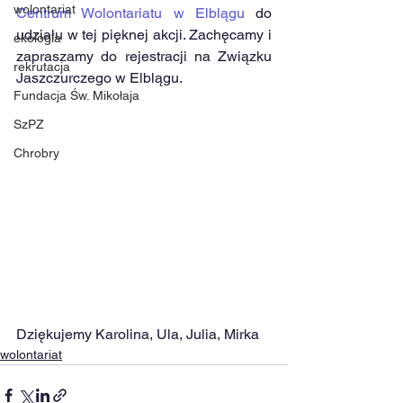
wolontariat
Centrum Wolontariatu w Elblągu
 do 
udziału w tej pięknej akcji. Zachęcamy i 
ekologia
zapraszamy do rejestracji na Związku 
rekrutacja
Jaszczurczego w Elblągu.
Fundacja Św. Mikołaja
SzPZ
Chrobry
Dziękujemy Karolina, Ula, Julia, Mirka
wolontariat