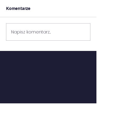
Komentarze
URUCHOM SERCE
Napisz komentarz...
WOLONTARIUS
AKCJI