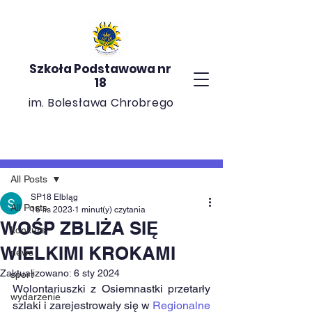
Szkoła Podstawowa nr
18
im. Bolesława Chrobrego
Post
All Posts
SP18 Elbląg
All Posts
16 lis 2023
1 minut(y) czytania
WOŚP ZBLIŻA SIĘ
konkurs
WIELKIMI KROKAMI
news
Zaktualizowano:
6 sty 2024
sport
Wolontariuszki z Osiemnastki przetarły 
wydarzenie
szlaki i zarejestrowały się w 
Regionalne 