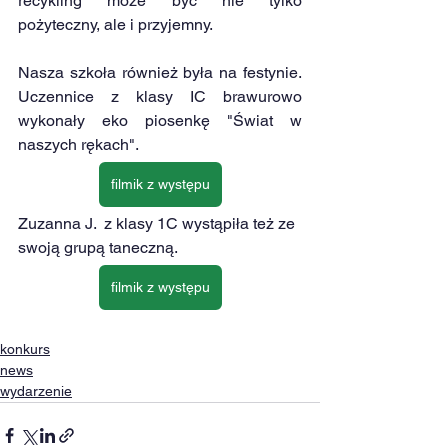
recykling może być nie tylko 
pożyteczny, ale i przyjemny.
Nasza szkoła również była na festynie. 
Uczennice z klasy IC brawurowo 
wykonały eko piosenkę "Świat w 
naszych rękach". 
filmik z występu
Zuzanna J.  z klasy 1C wystąpiła też ze 
swoją grupą taneczną.
filmik z występu
konkurs
news
wydarzenie