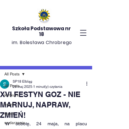
Szkoła Podstawowa nr
18
im. Bolesława Chrobrego
Post
All Posts
SP18 Elbląg
All Posts
26 maj 2025
1 minut(y) czytania
XVI FESTYN GOZ - NIE
konkurs
MARNUJ, NAPRAW,
news
ZMIEŃ!
sport
wydarzenie
W sobotę, 24 maja, na placu 