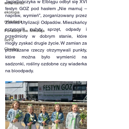
Jagiellończyka w Elblągu odbył się XVI 
wolontariat
festyn GOZ pod hasłem „Nie marnuj – 
ekologia
napraw, wymień”, zorganizowany przez 
rekrutacja
Zakład Utylizacji Odpadów. Mieszkańcy 
przynosili zużyty sprzęt, odpady i 
Fundacja Św. Mikołaja
przedmioty w dobrym stanie, które 
SzPZ
mogły zyskać drugie życie. W zamian za 
Chrobry
przekazane rzeczy otrzymywali punkty, 
które można było wymienić na 
sadzonki, rośliny ozdobne czy wiaderka 
na bioodpady.