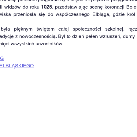
śli widzów do roku 
1025
, przedstawiając scenę koronacji Bole
iska przeniosła się do współczesnego Elbląga, gdzie król 
 była pięknym świętem całej społeczności szkolnej, łącz
radycję z nowoczesnością. Był to dzień pełen wzruszeń, dumy i 
ięci wszystkich uczestników.
AG
 ELBLĄSKIEGO