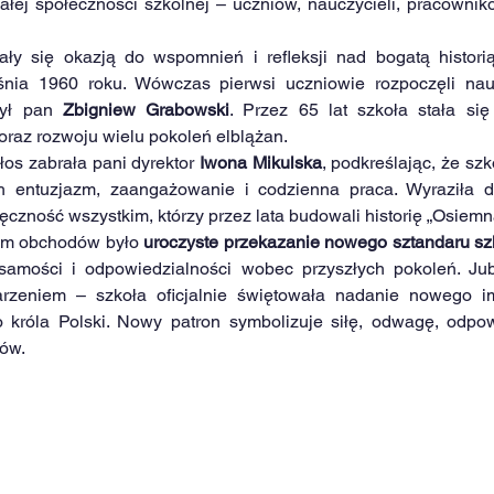
ałej społeczności szkolnej – uczniów, nauczycieli, pracownikó
ły się okazją do wspomnień i refleksji nad bogatą historią 
eśnia 1960 roku. Wówczas pierwsi uczniowie rozpoczęli nau
był pan 
Zbigniew Grabowski
. Przez 65 lat szkoła stała się
oraz rozwoju wielu pokoleń elblążan.
os zabrała pani dyrektor 
Iwona Mikulska
, podkreślając, że szk
ch entuzjazm, zaangażowanie i codzienna praca. Wyraziła d
czność wszystkim, którzy przez lata budowali historię „Osiemna
m obchodów było 
uroczyste przekazanie nowego sztandaru sz
żsamości i odpowiedzialności wobec przyszłych pokoleń. Jubi
zeniem – szkoła oficjalnie świętowała nadanie nowego i
o króla Polski. Nowy patron symbolizuje siłę, odwagę, odpow
lów.