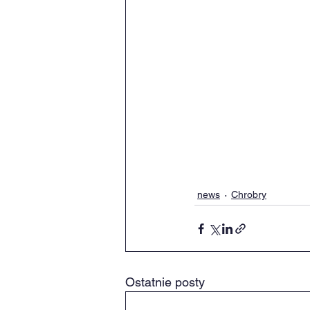
news
Chrobry
Ostatnie posty