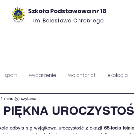
Szkoła Podstawowa nr 18
im. Bolesława Chrobrego
ROJEKTY
O NAS
KONTAKT
RADA ROD
sport
wydarzenie
wolontariat
ekologia
PZ
Chrobry
1 minut(y) czytania
I PIĘKNA UROCZYSTO
ole odbyła się wyjątkowa uroczystość z okazji 
65-lecia istni