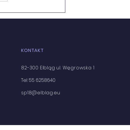
DZIEŻ GOTOWA DO...
KONTAKT
82-300 Elbląg ul. Węgrowska 1
Tel: 55 6258640
sp18@elblag.eu