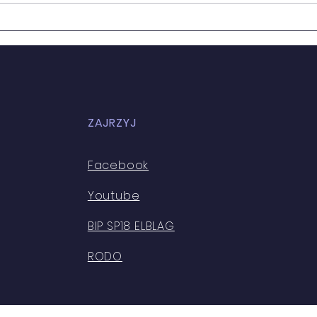
MŁO
ZAJRZYJ
Facebook
Youtube
BIP SP18 ELBLAG
RODO