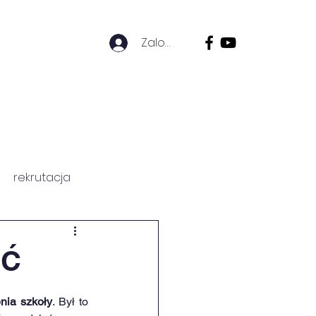
Zaloguj się
ZICÓW
HISTORIA SZKOŁY
rekrutacja
ŚĆ
enia szkoły
. Był to 