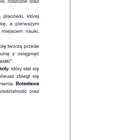
w, rodziców oraz 
placówki, której 
kę, a pierwszym 
 miejscem nauki, 
ołę tworzą przede 
umę z osiągnięć 
stki”.
koły
, który stał się 
leusz zbiegł się 
mienia 
Bolesława 
iedzialność oraz 