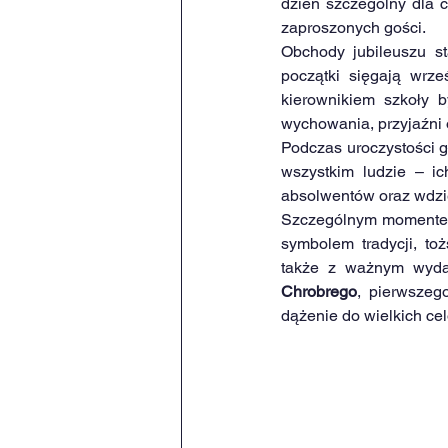
dzień szczególny dla c
zaproszonych gości.
Obchody jubileuszu sta
początki sięgają wrz
kierownikiem szkoły 
wychowania, przyjaźni 
Podczas uroczystości gł
wszystkim ludzie – i
absolwentów oraz wdzię
Szczególnym momente
symbolem tradycji, to
także z ważnym wydar
Chrobrego
, pierwszeg
dążenie do wielkich ce