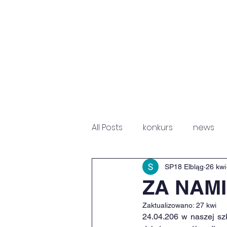
HOME
NEWS
P
All Posts
konkurs
news
Fundacja Św. Mikołaja
Sz
SP18 Elbląg
26 kwi
ZA NAM
Zaktualizowano:
27 kwi
24.04.206 w naszej szk