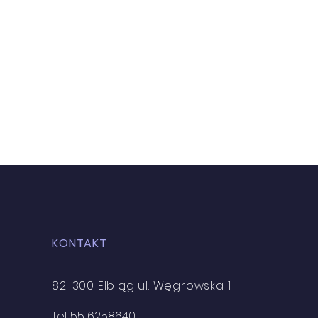
KONTAKT
82-300 Elbląg ul. Węgrowska 1
Tel: 55 6258640