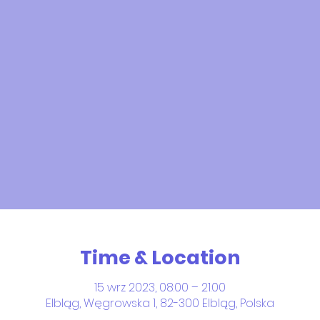
Time & Location
15 wrz 2023, 08:00 – 21:00
Elbląg, Węgrowska 1, 82-300 Elbląg, Polska