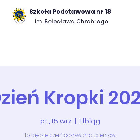
Szkoła Podstawowa nr 18
im. Bolesława Chrobrego
ROJEKTY
O NAS
KONTAKT
RADA ROD
zień Kropki 20
pt., 15 wrz
  |  
Elbląg
To będzie dzień odkrywania talentów.