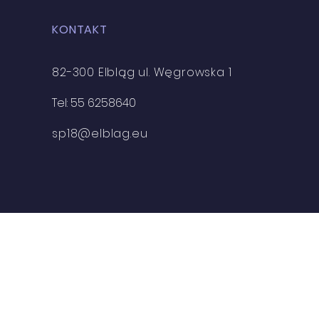
KONTAKT
82-300 Elbląg ul. Węgrowska 1
Tel: 55 6258640
sp18@elblag.eu