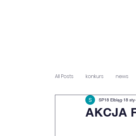
HOME
NEWS
P
All Posts
konkurs
news
Fundacja Św. Mikołaja
Sz
SP18 Elbląg
18 sty
AKCJA 