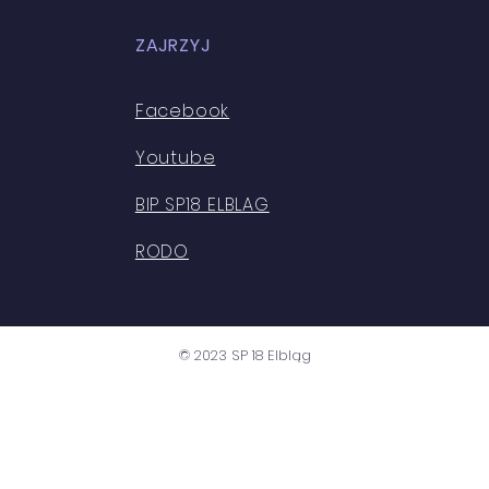
ZAJRZYJ
Facebook
Youtube
BIP SP18 ELBLAG
RODO
© 2023 SP 18 Elbląg