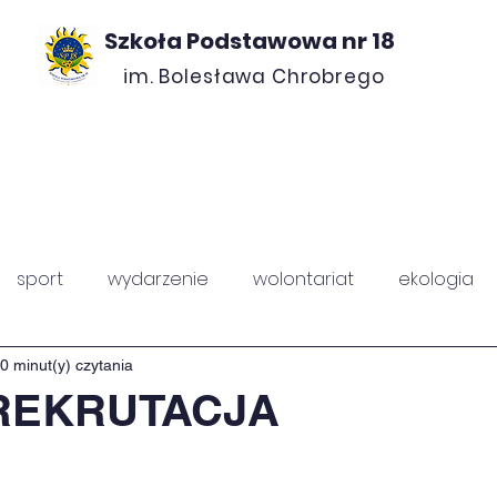
Szkoła Podstawowa nr 18
im. Bolesława Chrobrego
ROJEKTY
O NAS
KONTAKT
RADA ROD
sport
wydarzenie
wolontariat
ekologia
PZ
Chrobry
0 minut(y) czytania
REKRUTACJA