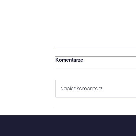
Komentarze
SUKCESY
Napisz komentarz...