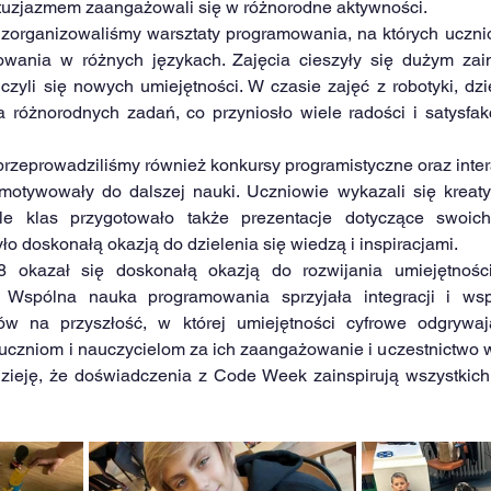
entuzjazmem zaangażowali się w różnorodne aktywności.
rganizowaliśmy warsztaty programowania, na których ucznio
wania w różnych językach. Zajęcia cieszyły się dużym zain
czyli się nowych umiejętności. W czasie zajęć z robotyki, dzi
różnorodnych zadań, co przyniosło wiele radości i satysfakcj
zeprowadziliśmy również konkursy programistyczne oraz interak
i motywowały do dalszej nauki. Uczniowie wykazali się kreaty
ele klas przygotowało także prezentacje dotyczące swoic
o doskonałą okazją do dzielenia się wiedzą i inspiracjami.
kazał się doskonałą okazją do rozwijania umiejętności 
. Wspólna nauka programowania sprzyjała integracji i wspó
ów na przyszłość, w której umiejętności cyfrowe odgrywają
uczniom i nauczycielom za ich zaangażowanie i uczestnictwo 
ieję, że doświadczenia z Code Week zainspirują wszystkich 