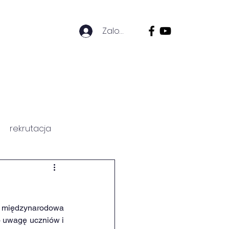
Zaloguj się
ZICÓW
HISTORIA SZKOŁY
rekrutacja
, międzynarodowa 
 uwagę uczniów i 