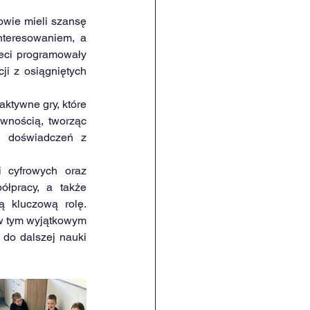
wie mieli szansę 
teresowaniem, a 
eci programowały 
i z osiągniętych 
tywne gry, które 
wnością, tworząc 
h doświadczeń z 
cyfrowych oraz 
łpracy, a także 
 kluczową rolę. 
w tym wyjątkowym 
do dalszej nauki 