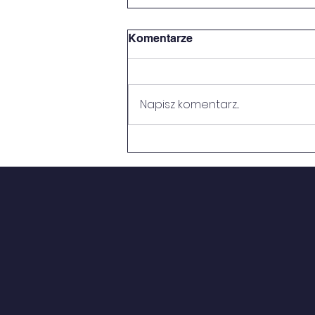
Komentarze
SUKCESY
Napisz komentarz...