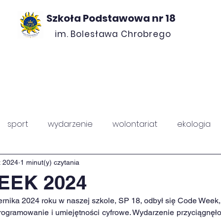
Szkoła Podstawowa nr 18
im. Bolesława Chrobrego
ROJEKTY
O NAS
KONTAKT
RADA ROD
sport
wydarzenie
wolontariat
ekologia
PZ
Chrobry
ź 2024
1 minut(y) czytania
EEK 2024
rnika 2024 roku w naszej szkole, SP 18, odbył się Code Week
rogramowanie i umiejętności cyfrowe. Wydarzenie przyciągnęło