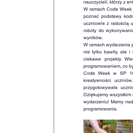
nauczycieli, którzy z 
W ramach Code Week zo
poznać podstawy kodo
uczniowie z radością u
roboty do wykonywania 
wyników.
W ramach wydarzenia pr
nie tylko bawiły, ale 
ciekawe projekty. Wi
programowaniem, co był
Code Week w SP 18 o
kreatywności uczniów
przygotowywała uczni
Dziękujemy wszystkim 
wydarzeniu! Mamy nadz
programowania.