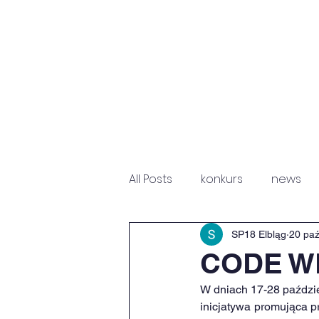
HOME
NEWS
P
All Posts
konkurs
news
Fundacja Św. Mikołaja
Sz
SP18 Elbląg
20 pa
CODE W
W dniach 17-28 paździe
inicjatywa promująca p