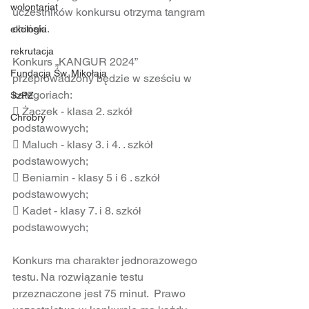
wolontariat
uczestników konkursu otrzyma tangram 
chiński.
ekologia
rekrutacja
Konkurs „KANGUR 2024” 
Fundacja Św. Mikołaja
przeprowadzony będzie w sześciu w 
kategoriach:
SzPZ
 Żaczek - klasa 2. szkół 
Chrobry
podstawowych;
 Maluch - klasy 3. i 4. . szkół 
podstawowych;
 Beniamin - klasy 5 i 6 . szkół 
podstawowych;
 Kadet - klasy 7. i 8. szkół 
podstawowych;
Konkurs ma charakter jednorazowego 
testu. Na rozwiązanie testu 
przeznaczone jest 75 minut.  Prawo 