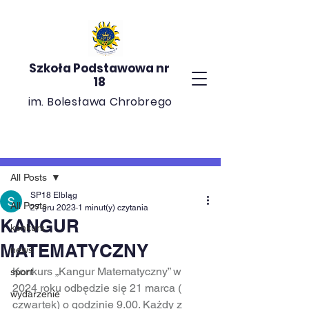
Szkoła Podstawowa nr
18
im. Bolesława Chrobrego
Post
All Posts
SP18 Elbląg
All Posts
27 gru 2023
1 minut(y) czytania
KANGUR
konkurs
MATEMATYCZNY
news
Konkurs „Kangur Matematyczny” w 
sport
2024 roku odbędzie się 21 marca ( 
wydarzenie
czwartek) o godzinie 9.00. Każdy z 