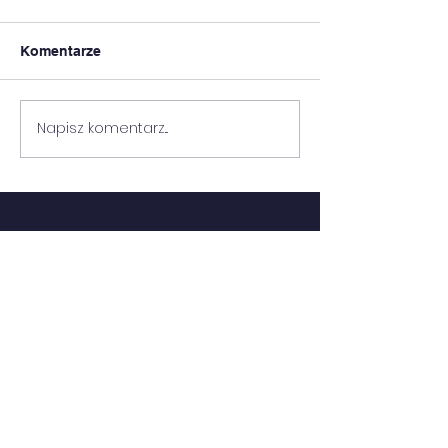
Komentarze
WYNIKI KONK
II TURNIEJ SZACHOWY
Napisz komentarz...