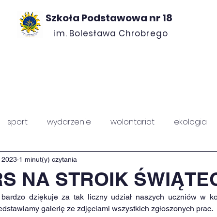
Szkoła Podstawowa nr 18
im. Bolesława Chrobrego
ROJEKTY
O NAS
KONTAKT
RADA ROD
sport
wydarzenie
wolontariat
ekologia
PZ
Chrobry
 2023
1 minut(y) czytania
S NA STROIK ŚWIĄTE
ardzo dziękuje za tak liczny udział naszych uczniów w kon
zedstawiamy galerię ze zdjęciami wszystkich zgłoszonych prac.