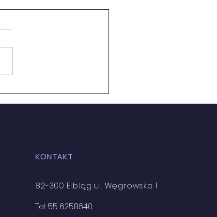
IKI KONKURSU
KONTAKT
82-300 Elbląg ul. Węgrowska 1
Tel: 55 6258640