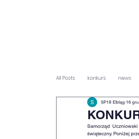
HOME
NEWS
P
All Posts
konkurs
news
Fundacja Św. Mikołaja
Sz
SP18 Elbląg
16 gru
KONKUR
Samorząd Uczniowski b
świąteczny. Poniżej pr