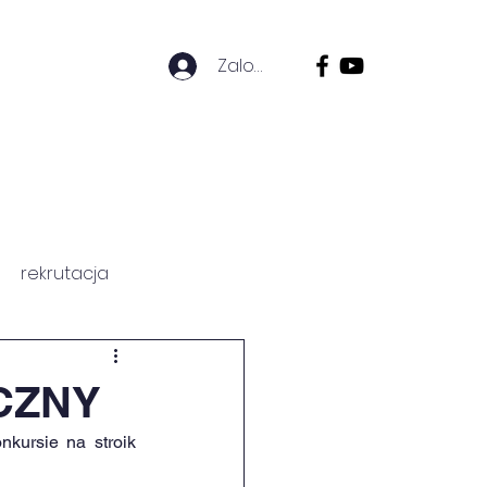
Zaloguj się
ZICÓW
HISTORIA SZKOŁY
rekrutacja
CZNY
kursie na stroik 