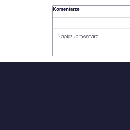
Komentarze
Napisz komentarz...
What Do We Know?