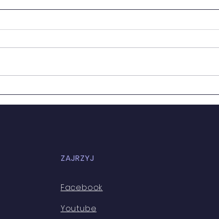
WYN
II TURNIEJ SZACHOWY
ZAJRZYJ
Facebook
Youtube