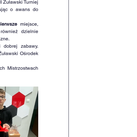
Żuławski Turniej 
ując o awans do 
ierwsze
 miejsce, 
również dzielnie 
czne.
 dobrej zabawy. 
Żuławski Ośrodek 
h Mistrzostwach 