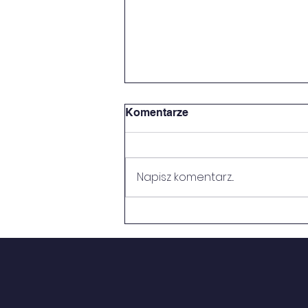
Komentarze
SUKCESY
Napisz komentarz...