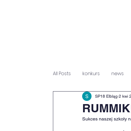
HOME
NEWS
P
All Posts
konkurs
news
Fundacja Św. Mikołaja
Sz
SP18 Elbląg
2 kwi 
RUMMIK
Sukces naszej szkoły n