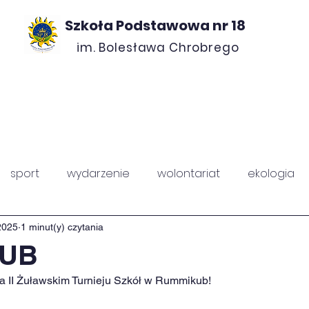
Szkoła Podstawowa nr 18
im. Bolesława Chrobrego
ROJEKTY
O NAS
KONTAKT
RADA ROD
sport
wydarzenie
wolontariat
ekologia
PZ
Chrobry
2025
1 minut(y) czytania
UB
a II Żuławskim Turnieju Szkół w Rummikub!