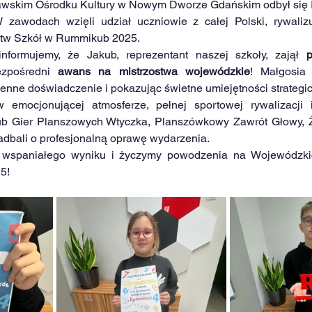
awskim Ośrodku Kultury w Nowym Dworze Gdańskim odbył się II 
zawodach wzięli udział uczniowie z całej Polski, rywaliz
stw Szkół w Rummikub 2025.
nformujemy, że Jakub, reprezentant naszej szkoły, zajął 
p
zpośredni 
awans na mistrzostwa wojewódzkie
! Małgosia 
enne doświadczenie i pokazując świetne umiejętności strategi
 emocjonującej atmosferze, pełnej sportowej rywalizacji i
Klub Gier Planszowych Wtyczka, Planszówkowy Zawrót Głowy, 
zadbali o profesjonalną oprawę wydarzenia.
 wspaniałego wyniku i życzymy powodzenia na Wojewódzkic
5!