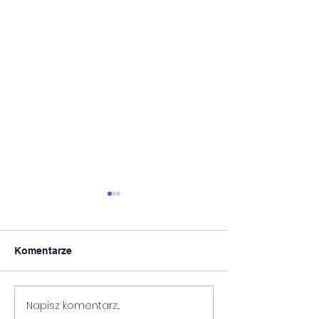
Komentarze
WYNIKI KONK
II TURNIEJ SZACHOWY
Napisz komentarz...