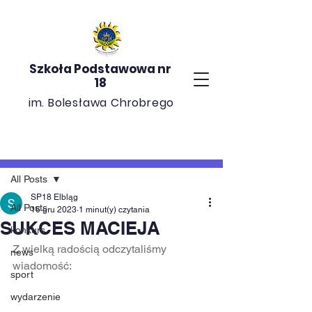
Szkoła Podstawowa nr
18
im. Bolesława Chrobrego
Post
All Posts
SP18 Elbląg
All Posts
16 gru 2023
1 minut(y) czytania
SUKCES MACIEJA
konkurs
Z wielką radością odczytaliśmy 
news
wiadomość:
sport
wydarzenie