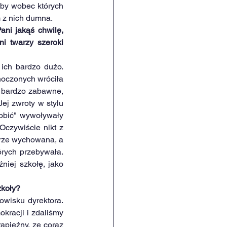
by wobec których 
m z nich dumna.
i jakąś chwilę, 
i twarzy szeroki 
ich bardzo dużo. 
noczonych wróciła 
y bardzo zabawne, 
j zwroty w stylu 
obić" wywoływały 
czywiście nikt z 
rze wychowana, a 
rych przebywała. 
iej szkołę, jako 
zkoły?
wisku dyrektora. 
racji i zdaliśmy 
apieżny, ze coraz 