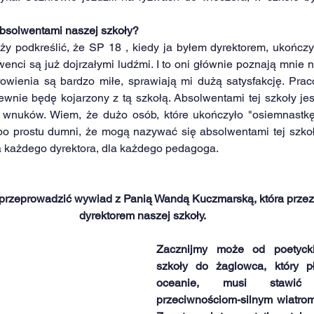
absolwentami naszej szkoły?
y podkreślić, że SP 18 , kiedy ja byłem dyrektorem, ukończył
enci są już dojrzałymi ludźmi. I to oni głównie poznają mnie na 
rowienia są bardzo miłe, sprawiają mi dużą satysfakcję. Pr
wnie będę kojarzony z tą szkołą. Absolwentami tej szkoły jest
a wnuków. Wiem, że dużo osób, które ukończyło "osiemnastk
 po prostu dumni, że mogą nazywać się absolwentami tej szkoły
a każdego dyrektora, dla każdego pedagoga.
rzeprowadzić wywiad z Panią Wandą Kuczmarską, która przez w
dyrektorem naszej szkoły.
Zacznijmy może od poetycki
szkoły do żaglowca, który p
oceanie, musi stawić 
przeciwnościom-silnym wiatrom