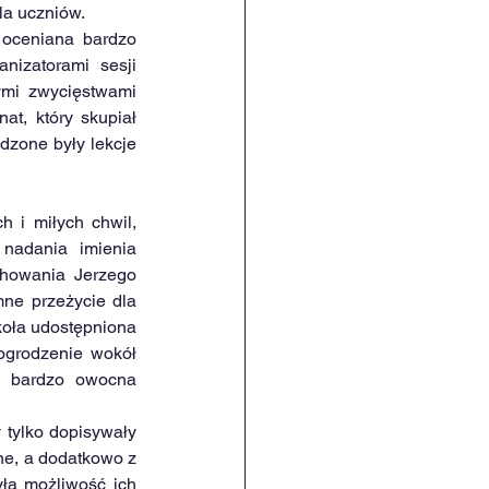
la uczniów.
oceniana bardzo 
izatorami sesji 
ymi zwycięstwami 
t, który skupiał 
zone były lekcje 
 i miłych chwil, 
nadania imienia 
howania Jerzego 
ne przeżycie dla 
koła udostępniona 
ogrodzenie wokół 
a bardzo owocna 
tylko dopisywały 
ne, a dodatkowo z 
ła możliwość ich 