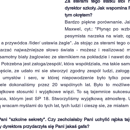
Za sterami tego statku stoi n
dyrektor szkoły. Jak wspomina P
tym okrętem?
Bardzo piękne porównanie. Jak
Maxwel, cyt.: "Płynąc po wzb
pesymista narzeka na wiatr, op
a przywódca /lider/ ustawia żagle". Ja stojąc za sterami tego ok
tarzać najważniejsze słowo świata - możesz i realizować m
 samotny biały żaglowiec ze sternikiem na pokładzie i nawet d
Potrzebna jest załoga/zespół/, która współdziała, ma takie same
ęście, ze udało mi sie stworzyć zgodny zespół ludzi, załogę, 
 umysłów i serc, w której niepowodzenie było tylko po
wiele dokonaliśmy przez 20 wspólnych lat. Było to możliwe
jątkowe stosunki i wyjątkowe więzi. To są tajemnice sukcesu
sca, którym jest SP 18. Stworzyliśmy wyjątkową atmosferę. U
racam myślami do tych lat, tych ludzi i cieszę sie, ze miałam 
ni "szkolne sekrety". Czy zechciałaby Pani uchylić rąbka taje
 dyrektora przydarzyła się Pani jakaś gafa?