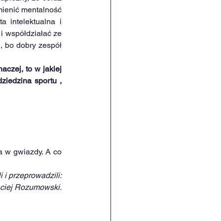
mienić mentalność 
 intelektualna i 
 współdziałać ze 
, bo dobry zespół 
czej, to w jakiej 
iedzina sportu , 
a w gwiazdy. A co 
 i przeprowadzili:
aciej Rozumowski.