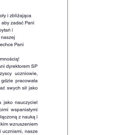
oły i zbliżająca 
, aby zadać Pani 
ytań i 
 naszej 
zechce Pani 
emnością!
Pani dyrektorem SP 
yscy uczniowie, 
 gdzie pracowała 
ać swych sił jako 
jako nauczyciel 
imi wspaniałymi 
łączoną z nauką i 
elkim wzruszeniem 
 uczniami, nasze 