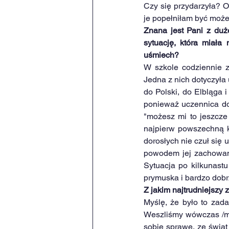
Czy się przydarzyła? O
je popełniłam być może
Znana jest Pani z duż
sytuację, która miała
uśmiech?
W szkole codziennie z
Jedna z nich dotyczyła 
do Polski, do Elbląga i
ponieważ uczennica do 
"możesz mi to jeszcze 
najpierw powszechną k
dorosłych nie czuł się
powodem jej zachowani
Sytuacja po kilkunastu
prymuska i bardzo dobr
Z jakim najtrudniejszy
Myślę, że było to zada
Weszliśmy wówczas /my 
sobie sprawę, ze świat 