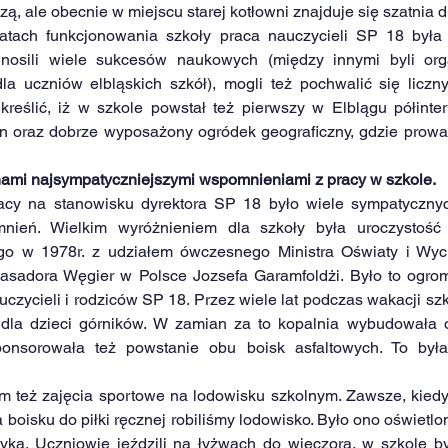
, ale obecnie w miejscu starej kotłowni znajduje się szatnia d
atach funkcjonowania szkoły praca nauczycieli SP 18 była 
nosili wiele sukcesów naukowych (między innymi byli organ
a uczniów elbląskich szkół), mogli też pochwalić się liczn
reślić, iż w szkole powstał też pierwszy w Elblągu półinterna
in oraz dobrze wyposażony ogródek geograficzny, gdzie prowad
 nami najsympatyczniejszymi wspomnieniami z pracy w szkole.
racy na stanowisku dyrektora SP 18 było wiele sympatycznych
ień. Wielkim wyróżnieniem dla szkoły była uroczystość 
ego w 1978r. z udziałem ówczesnego Ministra Oświaty i Wyc
sadora Węgier w Polsce Jozsefa Garamfoldżi. Było to ogrom
czycieli i rodziców SP 18. Przez wiele lat podczas wakacji sz
ą dla dzieci górników. W zamian za to kopalnia wybudowała 
ponsorowała też powstanie obu boisk asfaltowych. To był
 też zajęcia sportowe na lodowisku szkolnym. Zawsze, kiedy 
 boisku do piłki ręcznej robiliśmy lodowisko. Było ono oświetlo
yka. Uczniowie jeździli na łyżwach do wieczora, w szkole by