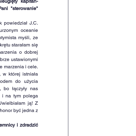
ieugięty kapitan-
ani  "sterowanie" 
 powiedział J.C. 
urzonym oceanie 
tymista myśli, ze 
rętu starałam się 
arzenia o dobrej 
obrze ustawionymi 
 marzenia i cele. 
w której istniała 
wodem do użycia 
, bo łączyły nas 
 i na tym polega 
wielbiałam ją! Z 
honor być jedna z 
mnicy i zdradzić 