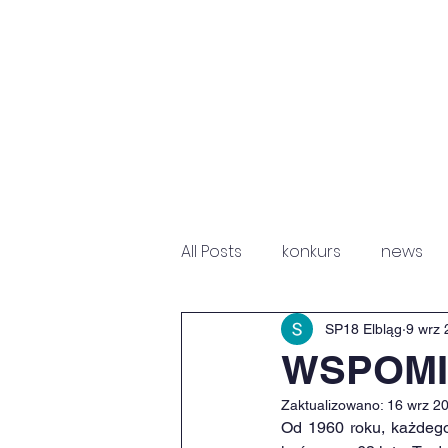
HOME
NEWS
P
All Posts
konkurs
news
Fundacja Św. Mikołaja
Sz
SP18 Elbląg
9 wrz 
WSPOM
Zaktualizowano:
16 wrz 2
Od 1960 roku, każdego