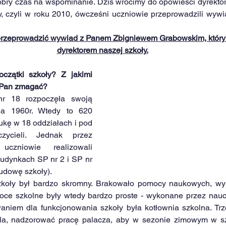
obry czas na wspominanie. Dziś wrócimy do opowieści dyrektoró
ły, czyli w roku 2010, ówcześni uczniowie przeprowadzili wywi
rzeprowadzić wywiad z Panem Zbigniewem Grabowskim, który 
dyrektorem naszej szkoły.
zątki szkoły? Z jakimi 
 Pan zmagać?
r 18 rozpoczęła swoją 
ia 1960r. Wtedy to 620 
kę w 18 oddziałach i pod 
ycieli. Jednak przez 
czniowie realizowali 
udynkach SP nr 2 i SP nr 
udowę szkoły).
zkoły był bardzo skromny. Brakowało pomocy naukowych, wyp
ce szkolne były wtedy bardzo proste - wykonane przez nauczy
niem dla funkcjonowania szkoły była kotłownia szkolna. Trz
a, nadzorować pracę palacza, aby w sezonie zimowym w szko