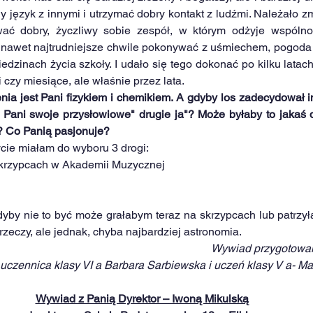
y język z innymi i utrzymać dobry kontakt z ludźmi. Należało z
ać dobry, życzliwy sobie zespół, w którym odżyje wspólnota
nawet najtrudniejsze chwile pokonywać z uśmiechem, pogoda i
dzinach życia szkoły. I udało się tego dokonać po kilku latach
 czy miesiące, ale właśnie przez lata.
ia jest Pani fizykiem i chemikiem. A gdyby los zadecydował ina
 Pani swoje przysłowiowe" drugie ja"? Może byłaby to jakaś dz
? Co Panią pasjonuje?
cie miałam do wyboru 3 drogi:
 skrzypcach w Akademii Muzycznej
dyby nie to być może grałabym teraz na skrzypcach lub patrzył
zeczy, ale jednak, chyba najbardziej astronomia.
Wywiad przygotowali
uczennica klasy VI a Barbara Sarbiewska i uczeń klasy V a- M
Wywiad z Panią Dyrektor – Iwoną Mikulską