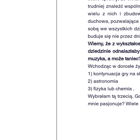
trudniej znaleźć wspóln
wielu z nich i zbudow
duchowa, pozwalająca 
sobą we wszystkich dzie
buduje się nie przez dni
Wiemy, że z wykształcen
dziedzinie odnalazłaby
muzyka, a może taniec
Wchodząc w dorosłe ży
1) kontynuacja gry na
2) astronomia
3) fizyka lub chemia .
Wybrałam tą trzecią. G
mnie pasjonuje? Wiele r