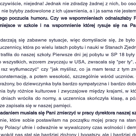
czywiście, niejedna! Jednak nie zdradzę żadnej z nich, bo oso
 nie byłyby zadowolone z ich ujawnienia, a i ja sama nie jeste
ego poczucia humoru. Czy we wspomnieniach odnalazłaby Pan
 miejsce w szkole i na wspomnienie której rysuje się na Pan
darzają się zabawne sytuacje, więc domyślacie się, że było 
uczennicy, która po wielu latach pobytu i nauki w Stanach Zjed
 trafiła do naszej szkoły. Pierwsze dni jej pobytu w SP 18 był
wszystkich, wzorem zwyczaju w USA, zwracała się "per ty". Je
raz wytłumaczyć" czy "jak myślisz, co ja mam teraz z tym zr
onsternację, a potem wesołość, szczególnie wśród uczniów. O
 urażony, bo dziewczynka była bardzo sympatyczna i bardzo dob
a były różnice kulturowe i zwyczajowe między krajami, w któ
 dniach wróciła do normy, a uczennica skończyła klasę, a późn
ze zapisała się w naszej pamięci.
 zadaniem musiała się Pani zmierzyć w pracy dyrektora naszej s
nie, które sobie postawiłam na początku mojej pracy na stano
Polacy/ ufnie i odważnie w wywalczony czas wolności i demok
wokół nas stał się bardziej złożony i bogatszy, ale i bardziej dr