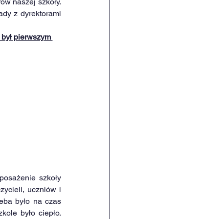
w naszej szkoły. 
ady z dyrektorami 
był pierwszym 
osażenie szkoły 
cieli, uczniów i 
eba było na czas 
le było ciepło. 