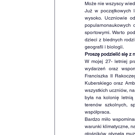
Może nie wszyscy wiedzą
Już w początkowych l
wysoko. Uczniowie od
popularnonaukowych dl
sportowymi. Warto podk
dzieci z biednych rodz
geografii i biologii.
Proszę podzielić się z
W mojej 27- letniej p
wydarzeń oraz wspomn
Franciszka II Rakocz
Kuberskiego oraz Amba
wszystkich uczniów, nau
była na kolonię letni
terenów szkolnych, s
współpraca.
Bardzo miło wspominam
warunki klimatyczne, na
głośników płynęła muz