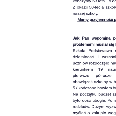
kończymy 63 lata. To d
Z okazji 50-lecia szko
naszej szkoły. 
Mamy przyjemność p
Jak Pan wspomina poc
problemami musiał się
Szkoła Podstawowa n
działalność 1 wrześn
uczniów rozpoczęło nau
kierunkiem 19 naucz
pierwsze półrocze u
obowiązek szkolny w b
5 ( kończono bowiem b
Na początku budżet s
było dość ubogie. Pomo
rodziców. Dużym wyzwa
myśleć o zakupie węgl