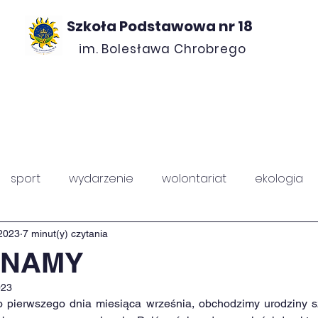
Szkoła Podstawowa nr 18
im. Bolesława Chrobrego
ROJEKTY
O NAS
KONTAKT
RADA ROD
sport
wydarzenie
wolontariat
ekologia
PZ
Chrobry
2023
7 minut(y) czytania
INAMY
023
 pierwszego dnia miesiąca września, obchodzimy urodziny sz