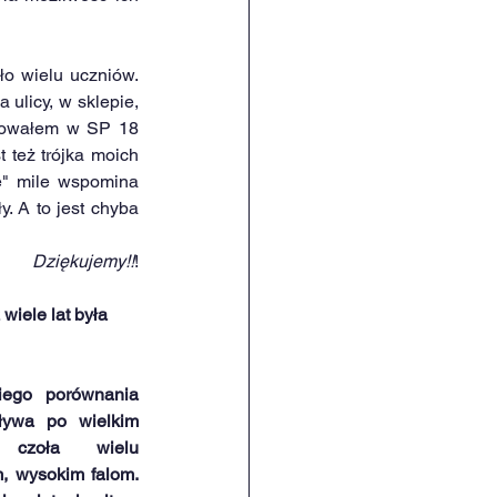
o wielu uczniów. 
ulicy, w sklepie, 
acowałem w SP 18 
 też trójka moich 
ę" mile wspomina 
. A to jest chyba 
Dziękujemy!!
!
iele lat była 
ego porównania 
ływa po wielkim 
czoła wielu 
, wysokim falom. 