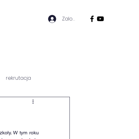
Zaloguj się
ZICÓW
HISTORIA SZKOŁY
rekrutacja
koły. W tym roku 