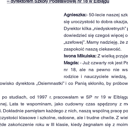
– dyrektorem Szkoły Podstawowej nr 18 w Elblągu
Agnieszka:
- 50-lecie naszej szk
się uroczystość to dobra okazja
Dyrektor kilka „niedyskretnych” p
dowiedzieć się czegoś więcej o
„szefowej”. Mamy nadzieję, że 
zaspokoić naszą ciekawość.
Iwona Mikulska:
 Z wielką przyj
Magda:
 - Już czwarty rok jest 
nr 18, ale na pewno nie wsz
rodzice i nauczyciele wiedzą,
owisko dyrektora „Osiemnastki” i co Panią skłoniło, by próbow
 po studiach, od 1997 r. pracowałam w SP nr 19 w Elblągu 
lnej. Lata te wspominam, jako cudowny czas spędzony z mo
mi. Dokładnie pamiętam każdego z nich, naszą wspólną pracę po
zystości klasowe i szkolne, radosne, ale i trudne chwile. Z wi
e zakończenie roku w III klasie, kiedy żegnałam się z moimi